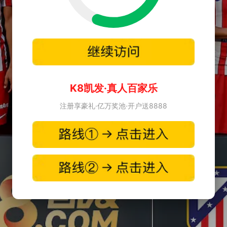
K8凯发·真人百家乐
注册享豪礼·亿万奖池·开户送8888